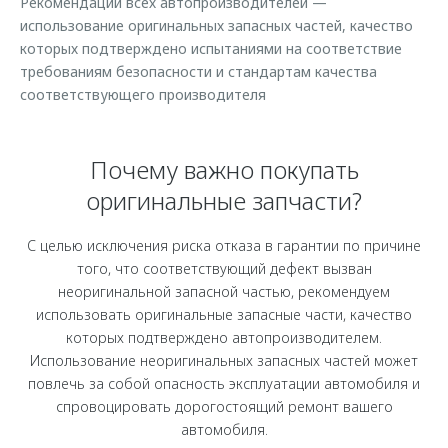
Рекомендации всех автопроизводителей —
Страхование
Клиентская поддержка
использование оригинальных запасных частей, качество
Обратная связь
Кредитный калькулятор
которых подтверждено испытаниями на соответствие
O&J Автоклуб
требованиям безопасности и стандартам качества
Аксессуары
Клуб владельцев OMODA
соответствующего производителя
Одежда и сувениры
Приложение O&J
Оригинальные аксессуары
Почему важно покупать
Аксессуары
Запчасти
оригинальные запчасти?
Одежда и сувениры
Трейд-ин
Оригинальные аксессуары
С целью исключения риска отказа в гарантии по причине
Калькулятор трейд-ин
Запчасти
того, что соответствующий дефект вызван
неоригинальной запасной частью, рекомендуем
использовать оригинальные запасные части, качество
которых подтверждено автопроизводителем.
Использование неоригинальных запасных частей может
повлечь за собой опасность эксплуатации автомобиля и
спровоцировать дорогостоящий ремонт вашего
автомобиля.