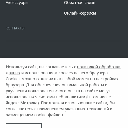
Аксессуары
Обратная связь
кредита в разделе «Кредит на покупку автомобиля у дилера» на
сайте банка
https://alfabank.ru/get-money/auto-loan/dealers/?
Онлайн-сервисы
platformId=alfasite
Кредит предоставляет АО Альфа-Банк. ИНН
7728168971 ОГРН 1027700067328 место нахождение 107078, г.
Москва, ул. Каланчевская, д. 27. Ген.лицензия ЦБ РФ № 1326 от
КОНТАКТЫ
16.01.2015. Предложение ограничено и не является публичной
офертой.
Используя сайт, вы соглашаетесь с
политикой обработки
данных
и использованием cookies вашего браузера.
Cookies можно отключить в любой момент в настройках
браузера. Для обеспечения оптимальной работы и
улучшения пользовательского опыта на сайте могут
использоваться системы веб-аналитики (в том числе
Горячая линия OMODA:
+7 (3953) 48-05-55
Яндекс.Метрика). Продолжая использование сайта, Вы
соглашаетесь с применением указанных технологий и
© 2026 ПРОСПЕРИТИ
размещением cookie-файлов.
Модельный ряд
Архивные модели
Контакты
Правовая информация