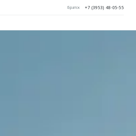
+7 (3953) 48-05-55
Братск
ое поколение
DA C5
 299 000 ₽¹
удущим
ее