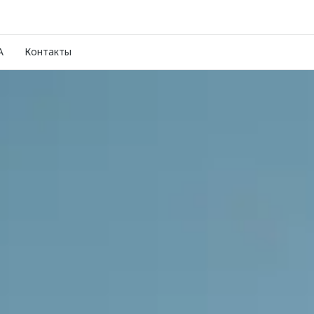
A
Контакты
Нов
OMO
от 2
Управляй б
Подробн