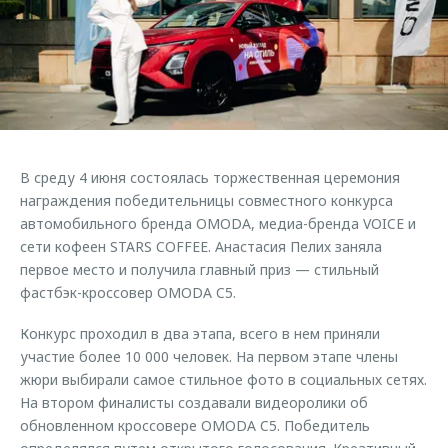
Страхование
Клиентская поддержка
Обратная связь
Кредитный калькулятор
O&J Автоклуб
Аксессуары
Клуб владельцев OMODA
Одежда и сувениры
Приложение O&J
Оригинальные аксессуары
Аксессуары
В среду 4 июня состоялась торжественная церемония
Запчасти
Одежда и сувениры
награждения победительницы совместного конкурса
автомобильного бренда OMODA, медиа-бренда VOICE и
Трейд-ин
Оригинальные аксессуары
сети кофеен STARS COFFEE. Анастасия Пелих заняла
Калькулятор трейд-ин
Запчасти
первое место и получила главный приз — стильный
фастбэк-кроссовер OMODA C5.
Конкурс проходил в два этапа, всего в нем приняли
участие более 10 000 человек. На первом этапе члены
жюри выбирали самое стильное фото в социальных сетях.
На втором финалисты создавали видеоролики об
обновленном кроссовере OMODA C5. Победитель