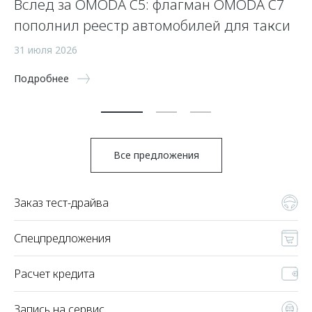
Вслед за OMODA C5: флагман OMODA C7
С
пополнил реестр автомобилей для такси
п
а
31 июля 2026
5 
Подробнее
По
Все предложения
Заказ тест-драйва
Спецпредложения
Расчет кредита
Запись на сервис