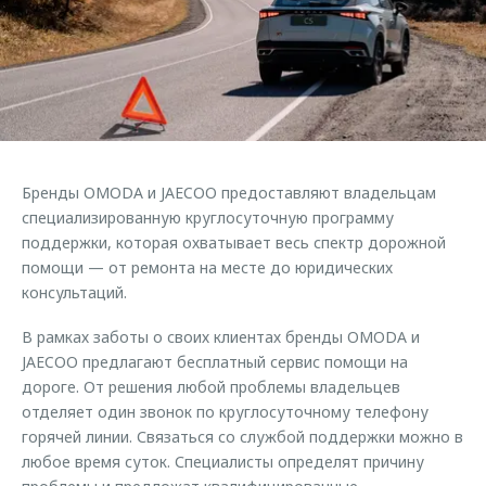
Страхование
Клиентская поддержка
Обратная связь
Кредитный калькулятор
O&J Автоклуб
Аксессуары
Клуб владельцев OMODA
Одежда и сувениры
Приложение O&J
Оригинальные аксессуары
Аксессуары
Бренды OMODA и JAECOO предоставляют владельцам
Запчасти
Одежда и сувениры
специализированную круглосуточную программу
поддержки, которая охватывает весь спектр дорожной
Трейд-ин
Оригинальные аксессуары
помощи — от ремонта на месте до юридических
Калькулятор трейд-ин
Запчасти
консультаций.
В рамках заботы о своих клиентах бренды OMODA и
JAECOO предлагают бесплатный сервис помощи на
дороге. От решения любой проблемы владельцев
отделяет один звонок по круглосуточному телефону
горячей линии. Связаться со службой поддержки можно в
любое время суток. Специалисты определят причину