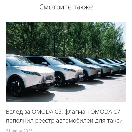
Смотрите также
Вслед за OMODA C5: флагман OMODA C7
С
пополнил реестр автомобилей для такси
п
а
31 июля 2026