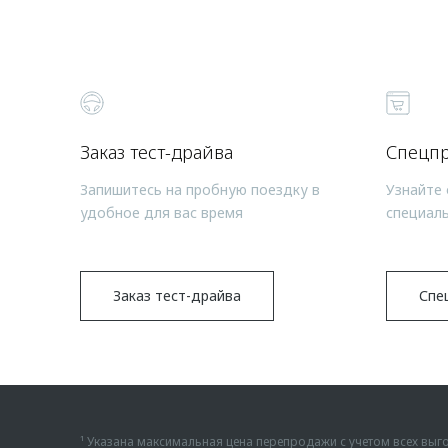
Заказ тест-драйва
Спецп
Запишитесь на пробную поездку в
Узнайте 
удобное для вас время
специал
Заказ тест-драйва
Спе
¹ Указана максимальная цена перепродажи с учетом всех в