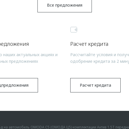
Все предложения
редложения
Расчет кредита
о наших актуальных акциях и
Рассчитайте условия и полу
ьных предложениях
одобрение кредита за 2 мин
цпредложения
Расчет кредита
ыгод на автомобиль OMODA C5 (ОМОДА Ц5) комплектации Актив 1.5Т передн