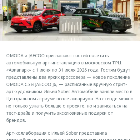
Страхование
Клиентская поддержка
Обратная связь
Кредитный калькулятор
O&J Автоклуб
Аксессуары
Клуб владельцев OMODA
Одежда и сувениры
Приложение O&J
Оригинальные аксессуары
Аксессуары
OMODA и JAECOO приглашают гостей посетить
Запчасти
Одежда и сувениры
автомобильную арт-инсталляцию в московском ТРЦ
«Авиапарк» с 1 июня по 31 июля 2026 года. Гостям будут
Трейд-ин
Оригинальные аксессуары
представлены два ярких кроссовера — новое поколение
Калькулятор трейд-ин
Запчасти
OMODA C5 и JAECOO J6, — расписанные вручную стрит-
арт-художником Ильей Sober. Автомобили заняли место в
Центральном атриуме возле аквариума. На стенде можно
не только узнать больше о проекте, но и записаться на
тест-драйв и получить эксклюзивные подарки от
брендов.
Арт-коллаборация с Ильей Sober представила