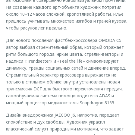
автомобили в совершенно новом визуальном прочтении.
На создание каждого арт-объекта художник потратил
около 10–12 часов сложной, кропотливой работы. Илье
пришлось учитывать множество изгибов и граней кузова,
чтобы рисунок лег идеально.
Для нового поколения фастбэк-кроссовера OMODA C5
автор выбрал стремительный образ, который отражает
ритм большого города. Яркие цвета, стрелки-векторы и
надписи «Trendsetter» и «Feel the life» символизируют
динамику, тренды социальных сетей и движение вперед.
Стремительный характер кроссовера выражается не
только в стильном облике: внутри установлены новая
трансмиссия DCT для быстрого переключения передач,
самообучаемая система помощи водителю ADAS и
мощный процессор медиасистемы Snapdragon 8155.
Дизайн внедорожника JAECOO J6, напротив, передает
спокойствие и дух свободы. Художник украсил
классический силуэт природными мотивами, что задает