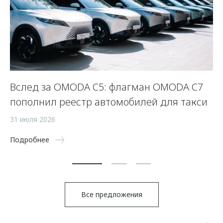
 и
Вслед за OMODA C5: флагман OMODA C7
«
пополнил реестр автомобилей для такси
ф
п
31 июля 2026
«
Подробнее
27
По
Все предложения