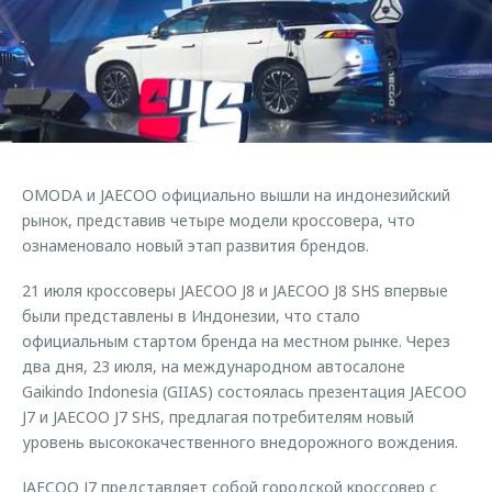
Страхование
Клиентская поддержка
Обратная связь
Кредитный калькулятор
O&J Автоклуб
Аксессуары
Клуб владельцев OMODA
Одежда и сувениры
Приложение O&J
Оригинальные аксессуары
Аксессуары
OMODA и JAECOO официально вышли на индонезийский
Запчасти
Одежда и сувениры
рынок, представив четыре модели кроссовера, что
ознаменовало новый этап развития брендов.
Трейд-ин
Оригинальные аксессуары
Калькулятор трейд-ин
Запчасти
21 июля кроссоверы JAECOO J8 и JAECOO J8 SHS впервые
были представлены в Индонезии, что стало
официальным стартом бренда на местном рынке. Через
два дня, 23 июля, на международном автосалоне
Gaikindo Indonesia (GIIAS) состоялась презентация JAECOO
J7 и JAECOO J7 SHS, предлагая потребителям новый
уровень высококачественного внедорожного вождения.
JAECOO J7 представляет собой городской кроссовер с