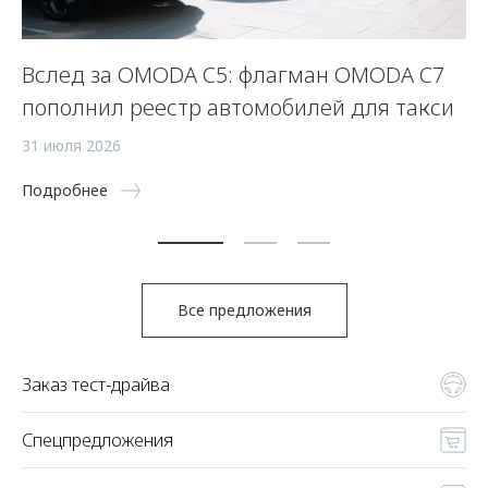
Вслед за OMODA C5: флагман OMODA C7
С
пополнил реестр автомобилей для такси
п
а
31 июля 2026
5 
Подробнее
По
Все предложения
Заказ тест-драйва
Спецпредложения