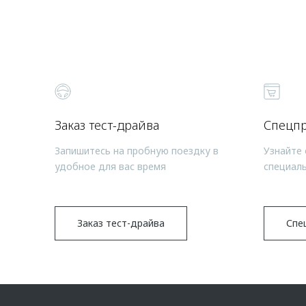
Заказ тест-драйва
Спецп
Запишитесь на пробную поездку в
Узнайте 
удобное для вас время
специал
Заказ тест-драйва
Спе