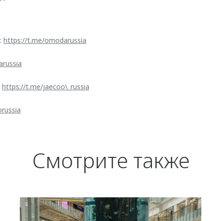
:
https://t.me/omodarussia
arussia
:
https://t.me/jaecoo\_russia
orussia
Смотрите также