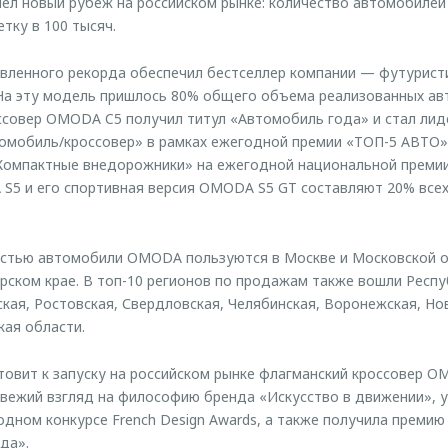
л новый рубеж на российском рынке: количество автомобиле
тку в 100 тысяч.
вленного рекорда обеспечил бестселлер компании — футурист
На эту модель пришлось 80% общего объема реализованных ав
ссовер OMODA C5 получил титул «Автомобиль года» и стал ли
мобиль/кроссовер» в рамках ежегодной премии «ТОП-5 АВТО».
«Компактные внедорожники» на ежегодной национальной преми
S5 и его спортивная версия OMODA S5 GT составляют 20% все
стью автомобили OMODA пользуются в Москве и Московской об
рском крае. В топ-10 регионов по продажам также вошли Респу
кая, Ростовская, Свердловская, Челябинская, Воронежская, Но
кая области.
овит к запуску на российском рынке флагманский кроссовер 
вежий взгляд на философию бренда «Искусство в движении», 
ном конкурсе French Design Awards, а также получила премию
да».