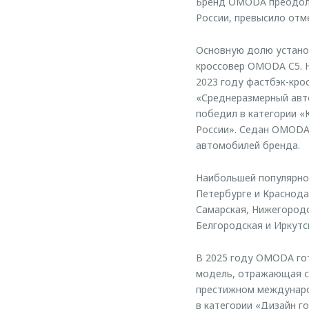
Бренд OMODA преодоле
России, превысило отме
Основную долю устано
кроссовер OMODA C5. 
2023 году фастбэк-кро
«Среднеразмерный авто
победил в категории 
России». Седан OMODA 
автомобилей бренда.
Наибольшей популярно
Петербурге и Краснода
Самарская, Нижегородс
Белгородская и Иркутс
В 2025 году OMODA гот
модель, отражающая с
престижном международ
в категории «Дизайн го