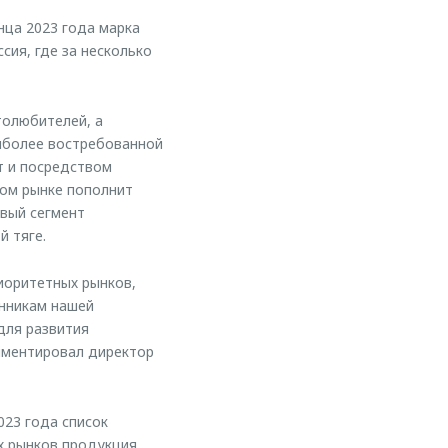
ца 2023 года марка
ия, где за несколько
толюбителей, а
иболее востребованной
т и посредством
ком рынке пополнит
овый сегмент
й тяге.
иоритетных рынков,
нникам нашей
для развития
мментировал директор
023 года список
х рынков продукция