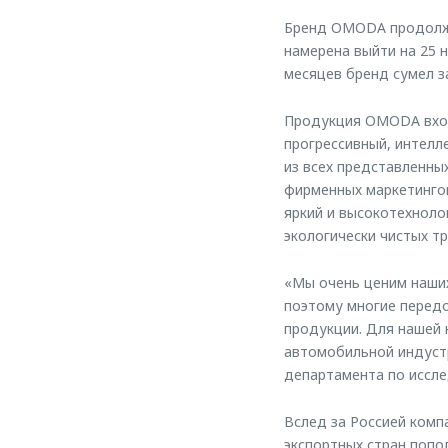
Бренд OMODA продолжа
намерена выйти на 25 
месяцев бренд сумел з
Продукция OMODA вход
прогрессивный, интел
из всех представленны
фирменных маркетингов
яркий и высокотехноло
экологически чистых т
«Мы очень ценим наших
поэтому многие перед
продукции. Для нашей 
автомобильной индуст
департамента по иссл
Вслед за Россией компа
экспортных стран попо