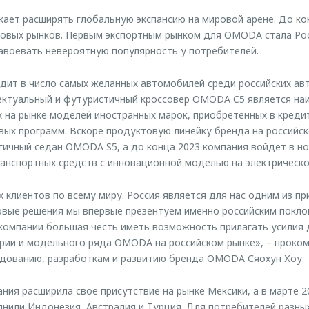
ет расширять глобальную экспансию на мировой арене. До кон
новых рынков. Первым экспортным рынком для OMODA стала Росс
авоевать невероятную популярность у потребителей.
ит в число самых желанных автомобилей среди российских ав
лектуальный и футуристичный кроссовер OMODA C5 является на
х на рынке моделей иностранных марок, приобретенных в креди
ых программ. Вскоре продуктовую линейку бренда на российс
гичный седан OMODA S5, а до конца 2023 компания войдет в н
ранспортных средств с инновационной моделью на электрическо
 клиентов по всему миру. Россия является для нас одним из пр
овые решения мы впервые презентуем именно российским покло
компании большая честь иметь возможность прилагать усилия 
рии и модельного ряда OMODA на российском рынке», – проко
едованию, разработкам и развитию бренда OMODA Сяохун Хоу.
ния расширила свое присутствие на рынке Мексики, а в марте 2
лнили Индонезия, Австралия и Турция. Для потребителей разны